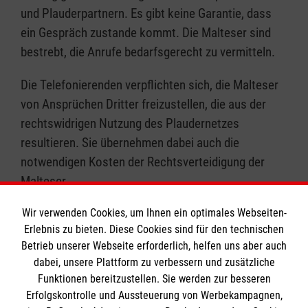
und Plauderpartnern. Es gibt keine Garantie, dass
ein Gespräch zustande kommt. Die Malteser sind
bestrebt, die Anrufe bedarfsgerecht zu vermitteln.
Die Telefonierenden verpflichten sich, die Malteser
von Ansprüchen Dritter freizustellen, die aus der
rechtswidrigen Nutzung des Plaudernetzes
resultieren. Sie übernehmen dabei auch die
notwendigen Kosten der Rechtsverteidigung der
Malteser.
Wir verwenden Cookies, um Ihnen ein optimales Webseiten-
Erlebnis zu bieten. Diese Cookies sind für den technischen
Betrieb unserer Webseite erforderlich, helfen uns aber auch
dabei, unsere Plattform zu verbessern und zusätzliche
Plauderregeln
Funktionen bereitzustellen. Sie werden zur besseren
Häufig gestellte Fragen
Erfolgskontrolle und Aussteuerung von Werbekampagnen,
Haftungsausschluss