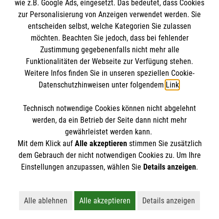
wie z.B. Google Ads, eingesetzt. Das bedeutet, dass Cookies
zur Personalisierung von Anzeigen verwendet werden. Sie
Plauderpartner werden
entscheiden selbst, welche Kategorien Sie zulassen
Anmelden und registrieren
möchten. Beachten Sie jedoch, dass bei fehlender
Zustimmung gegebenenfalls nicht mehr alle
Malteser in Deutschland
Funktionalitäten der Webseite zur Verfügung stehen.
Weitere Infos finden Sie in unseren speziellen Cookie-
Datenschutzhinweisen unter folgendem
Link
.
Technisch notwendige Cookies können nicht abgelehnt
Cookies verwalten
|
Impressum
|
Datenschutz
|
werden, da ein Betrieb der Seite dann nicht mehr
Kontakt
gewährleistet werden kann.
Mit dem Klick auf
Alle akzeptieren
stimmen Sie zusätzlich
dem Gebrauch der nicht notwendigen Cookies zu. Um Ihre
Einstellungen anzupassen, wählen Sie
Details anzeigen
.
Alle ablehnen
Alle akzeptieren
Details anzeigen
Lehnt alle nicht-essentiellen Cookies ab
Akzeptiert alle Cookies einschließl
Öffnet detaillie