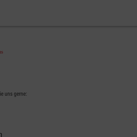
ns
e uns gerne:
n