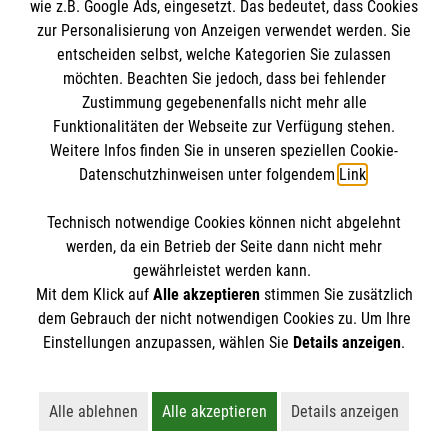
wie z.B. Google Ads, eingesetzt. Das bedeutet, dass Cookies
zur Personalisierung von Anzeigen verwendet werden. Sie
Plauderpartner werden
entscheiden selbst, welche Kategorien Sie zulassen
Anmelden und registrieren
möchten. Beachten Sie jedoch, dass bei fehlender
Zustimmung gegebenenfalls nicht mehr alle
Malteser in Deutschland
Funktionalitäten der Webseite zur Verfügung stehen.
Weitere Infos finden Sie in unseren speziellen Cookie-
Datenschutzhinweisen unter folgendem
Link
.
Technisch notwendige Cookies können nicht abgelehnt
Cookies verwalten
|
Impressum
|
Datenschutz
|
werden, da ein Betrieb der Seite dann nicht mehr
Kontakt
gewährleistet werden kann.
Mit dem Klick auf
Alle akzeptieren
stimmen Sie zusätzlich
dem Gebrauch der nicht notwendigen Cookies zu. Um Ihre
Einstellungen anzupassen, wählen Sie
Details anzeigen
.
Alle ablehnen
Alle akzeptieren
Details anzeigen
Lehnt alle nicht-essentiellen Cookies ab
Akzeptiert alle Cookies einschließl
Öffnet detaillie